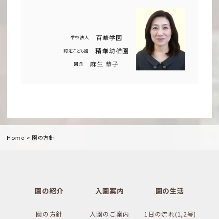
百華学園
学校法人
精華幼稚園
認
定こども
園
麻生 恭子
園長
>
Home
園の方針
園の紹介
入園案内
園の生活
園の方針
入園のご案内
1日の流れ(1,2号)