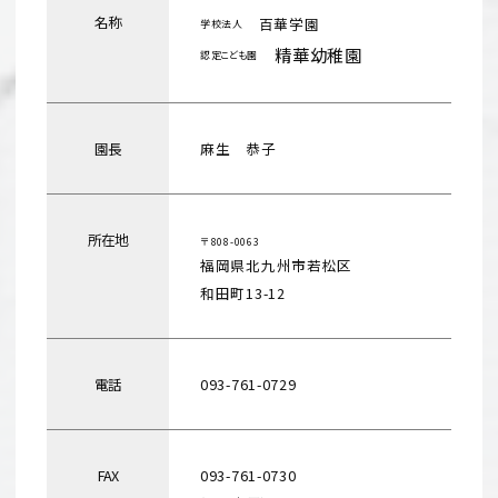
名称
百華学園
学校法人
精華幼稚園
認
定こども
園
園長
麻生 恭子
所在地
〒808-0063
福岡県北九州市若松区
和田町13-12
電話
093-761-0729
FAX
093-761-0730