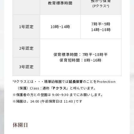
預かり保育
教育標準時間
(Pクラス*)
7時半~9時
1号認定
10時~14時
14時~18時
2号認定
保育標準時間：7時半~18時半
保育短時間：8時~16時
3号認定
*Pクラスとは・・・精華幼稚園では
延長保育
のことをProtection
（保護）Class：通称「
Pクラス
」と呼んでいます。
※保護者の方との登園は 9:00~9:30 までにお願いします。
※降園は、14:00 (午前保育日は 11:40 )です
休園日