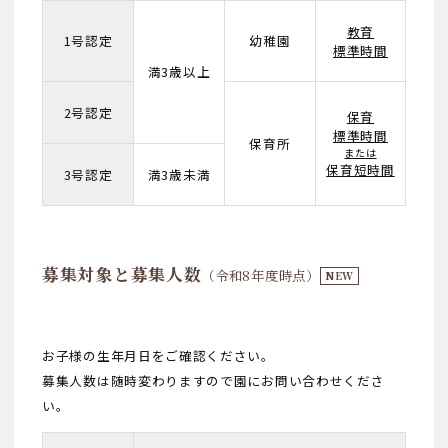
教育
1号認定
幼稚園
標準時間
満3歳以上
2号認定
保育
標準時間
保育所
または
保育短時間
3号認定
満3歳未満
募集対象と募集人数
（令和8年度時点）
NEW
お子様の生年月日をご確認ください。
募集人数は随時変わりますので園にお問い合わせくださ
い。