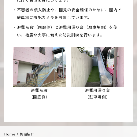
・不審者の侵入防止や、園児の安全確保のために、園内と
駐車場に防犯カメラを設置しています。
・避難階段（園庭側）と避難用滑り台（駐車場側）を使
い、地震や火事に備えた防災訓練を行います。
避難階段
避難用滑り台
（園庭側）
（駐車場側）
>
Home
施設紹介