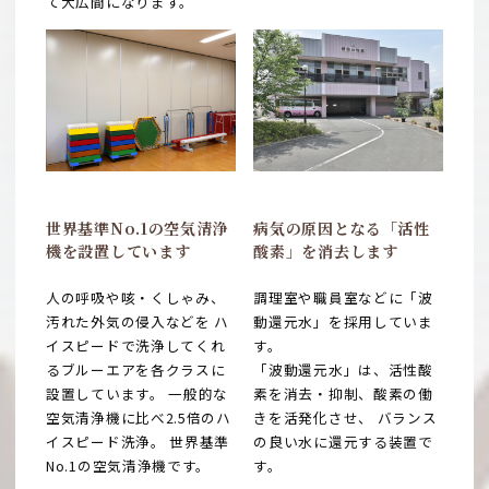
て大広間になります。
世界基準No.1の空気清浄
病気の原因となる「活性
機を
設置しています
酸素」を
消去します
人の呼吸や咳・くしゃみ、
調理室や職員室などに「波
汚れた外気の侵入などを ハ
動還元水」を採用していま
イスピードで洗浄してくれ
す。
るブルーエアを各クラスに
「波動還元水」は、活性酸
設置しています。 一般的な
素を消去・抑制、酸素の働
空気清浄機に比べ2.5倍のハ
きを活発化させ、 バランス
イスピード洗浄。 世界基準
の良い水に還元する装置で
No.1の空気清浄機です。
す。