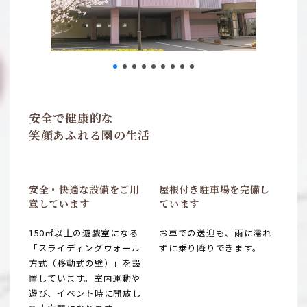
安全で健康的な
笑顔あふれる園の生活
安全・快適な設備を
ご用
屋根付き駐車場を
完備し
意しています
ています
150㎡以上の遊戯室になる
お車での送迎も、雨に濡れ
「スライディングウォール
ずに乗り降りできます。
方式（移動式の壁）」を設
置しています。室内運動や
遊び、イベント時に開放し