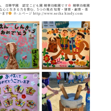
人 百華学園 認定こども園
精華幼稚園です
精華幼稚園
な心と生きる力を育む、5つの視点
知育・情育・創育・体
います
ホ-ムページ
http://www.seika kindy.com