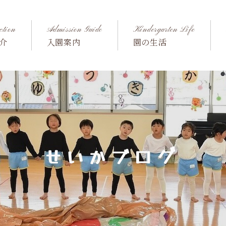
ction
Admission Guide
Kindergarten Life
介
入園案内
園の生活
せいかブログ