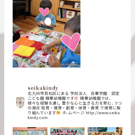
seikakindy
北九州市若松区にある
学校法人 百華学園 認定
こども園
精華幼稚園です
精華幼稚園では、
様々な経験を通し
豊かな心と生きる力を育む、5つ
の視点
知育・情育・創育・体育・食育
で保育に取
り組んでいます
ホ-ムページ
http://www.seika
kindy.com