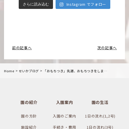
Instagram でフォロー
さらに読み込む
前の記事へ
次の記事へ
>
>
Home
せいかブログ
「おもちつき」先週、おもちつきをしました。エプロン、三角巾をつけて準備万端です。ぺったんこ〜ぺったんこ〜と応援の声も楽しそうでしたよ。季節の行事を大切にしています。#精華幼稚園 #幼稚園#認定こども園#保育#若松区 — from Instagram
園の紹介
入園案内
園の生活
園の方針
入園のご案内
1日の流れ(1,2号)
施設紹介
手続き・費用
1日の流れ(3号)