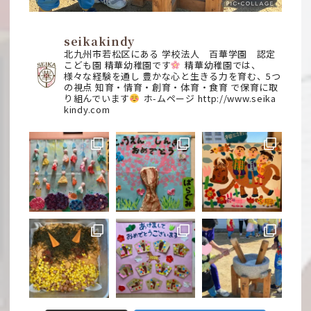
seikakindy
北九州市若松区にある
学校法人 百華学園 認定
こども園
精華幼稚園です
精華幼稚園では、
様々な経験を通し
豊かな心と生きる力を育む、5つ
の視点
知育・情育・創育・体育・食育
で保育に取
り組んでいます
ホ-ムページ
http://www.seika
kindy.com